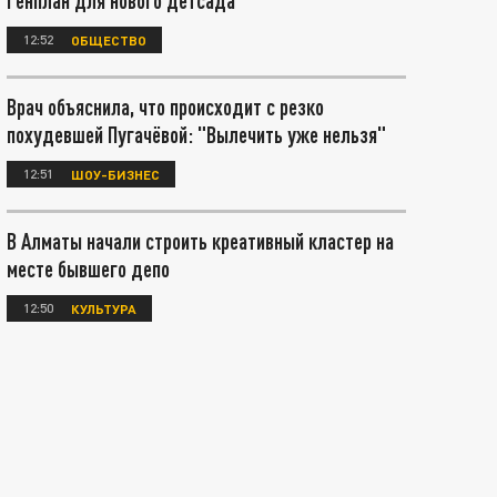
Генплан для нового детсада
12:52
ОБЩЕСТВО
Врач объяснила, что происходит с резко
похудевшей Пугачёвой: "Вылечить уже нельзя"
12:51
ШОУ-БИЗНЕС
В Алматы начали строить креативный кластер на
месте бывшего депо
12:50
КУЛЬТУРА