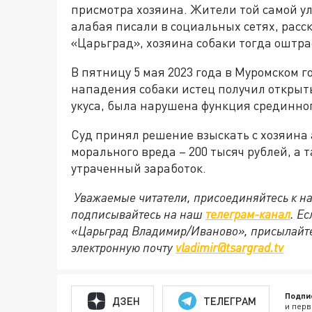
присмотра хозяина. Жители той самой у
алабая писали в социальных сетях, расс
«Царьград», хозяина собаки тогда оштра
В пятницу 5 мая 2023 года в Муромском г
нападения собаки истец получил открыты
укуса, была нарушена функция срединног
Суд принял решение взыскать с хозяина
морального вреда – 200 тысяч рублей, а 
утраченный заработок.
Уважаемые читатели, присоединяйтесь к на
подписывайтесь на наш
телеграм-канал
. Е
«Царьград Владимир/Иваново», присылайте
электронную почту
vladimir@tsargrad.tv
Подпи
ДЗЕН
ТЕЛЕГРАМ
и перв