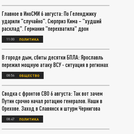
Главное в ИноСМИ 6 августа: По Геленджику
ударили "случайно". Сюрприз Кима – "худший
расклад". Германия "перехватила" дрон
11:00
ПОЛИТИКА
В городе дым, сбиты десятки БПЛА: Ярославль
пережил мощную атаку ВСУ - ситуация в регионах
08:56
ОБЩЕСТВО
Сводка с фронтов СВО 6 августа: Так вот зачем
Путин срочно начал ротацию генералов. Наши в
Орехове. Заход в Славянск и штурм Чернигова
08:47
ПОЛИТИКА