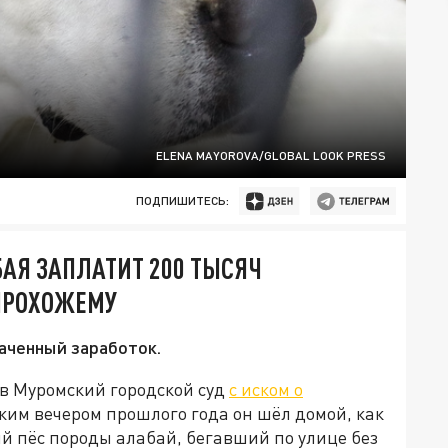
ELENA MAYOROVA/GLOBAL LOOK PRESS
ПОДПИШИТЕСЬ:
АЯ ЗАПЛАТИТ 200 ТЫСЯЧ
ПРОХОЖЕМУ
аченный заработок.
в Муромский городской суд
с иском о
им вечером прошлого года он шёл домой, как
й пёс породы алабай, бегавший по улице без