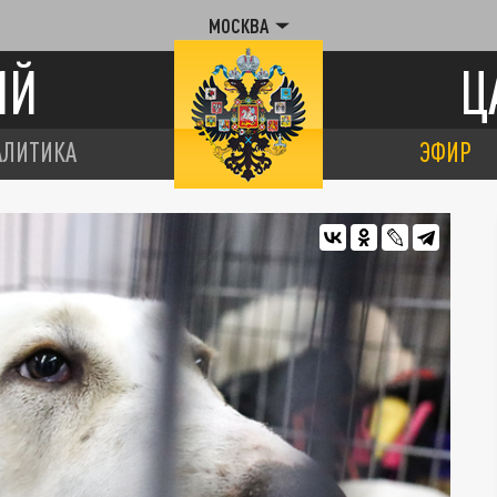
МОСКВА
ИЙ
Ц
АЛИТИКА
ЭФИР