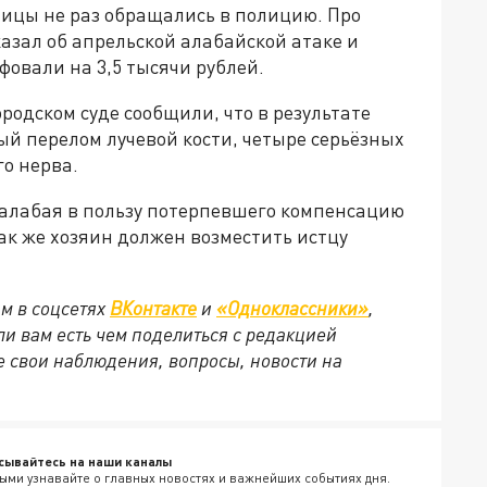
лицы не раз обращались в полицию. Про
казал об апрельской алабайской атаке и
фовали на 3,5 тысячи рублей.
ородском суде сообщили, что в результате
й перелом лучевой кости, четыре серьёзных
о нерва.
 алабая в пользу потерпевшего компенсацию
так же хозяин должен возместить истцу
м в соцсетях
ВКонтакте
и
«Одноклассники»
,
сли вам есть чем поделиться с редакцией
 свои наблюдения, вопросы, новости на
сывайтесь на наши каналы
ыми узнавайте о главных новостях и важнейших событиях дня.