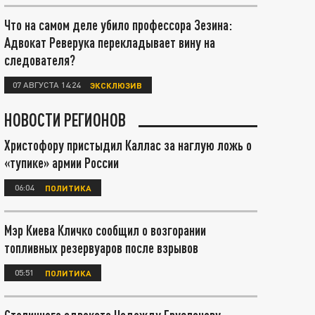
Что на самом деле убило профессора Зезина:
Адвокат Реверука перекладывает вину на
следователя?
07 АВГУСТА 14:24
ЭКСКЛЮЗИВ
НОВОСТИ РЕГИОНОВ
Христофору пристыдил Каллас за наглую ложь о
«тупике» армии России
06:04
ПОЛИТИКА
Мэр Киева Кличко сообщил о возгорании
топливных резервуаров после взрывов
05:51
ПОЛИТИКА