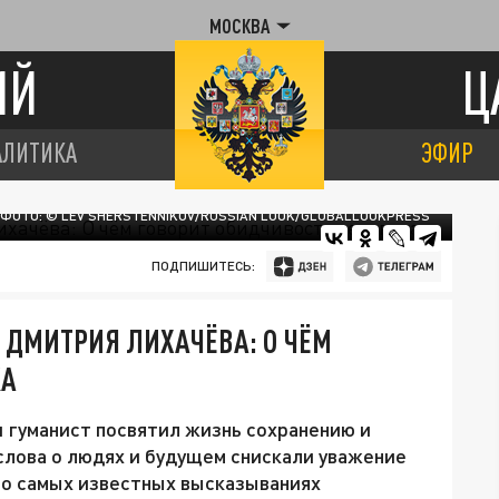
МОСКВА
ИЙ
Ц
АЛИТИКА
ЭФИР
ФОТО: © LEV SHERSTENNIKOV/RUSSIAN LOOK/GLOBALLOOKPRESS
ПОДПИШИТЕСЬ:
 ДМИТРИЯ ЛИХАЧЁВА: О ЧЁМ
КА
 гуманист посвятил жизнь сохранению и
 слова о людях и будущем снискали уважение
м о самых известных высказываниях