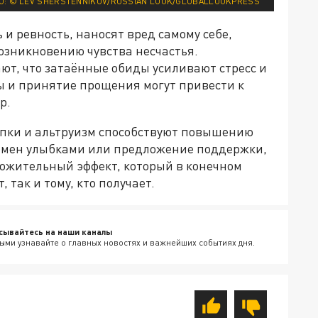
О: © LEV SHERSTENNIKOV/RUSSIAN LOOK/GLOBALLOOKPRESS
и ревность, наносят вред самому себе,
озникновению чувства несчастья.
ют, что затаённые обиды усиливают стресс и
ы и принятие прощения могут привести к
р.
тупки и альтруизм способствуют повышению
 обмен улыбками или предложение поддержки,
ложительный эффект, который в конечном
, так и тому, кто получает.
сывайтесь на наши каналы
ыми узнавайте о главных новостях и важнейших событиях дня.