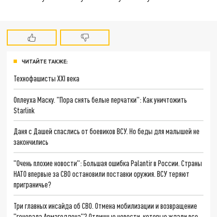
ЧИТАЙТЕ ТАКЖЕ:
Технофашисты XXI века
Оплеуха Маску. "Пора снять белые перчатки": Как уничтожить
Starlink
Даня с Дашей спаслись от боевиков ВСУ. Но беды для малышей не
закончились
"Очень плохие новости": Большая ошибка Palantir в России. Страны
НАТО впервые за СВО остановили поставки оружия. ВСУ теряют
приграничье?
Три главных инсайда об СВО. Отмена мобилизации и возвращение
"генерала Армагеддона"? Отличные новости, которые ждали все