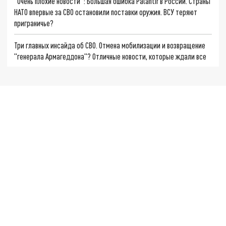
"Очень плохие новости": Большая ошибка Palantir в России. Страны
НАТО впервые за СВО остановили поставки оружия. ВСУ теряют
приграничье?
Три главных инсайда об СВО. Отмена мобилизации и возвращение
"генерала Армагеддона"? Отличные новости, которые ждали все