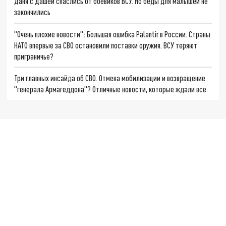
Даня с Дашей спаслись от боевиков ВСУ. Но беды для малышей не
закончились
"Очень плохие новости": Большая ошибка Palantir в России. Страны
НАТО впервые за СВО остановили поставки оружия. ВСУ теряют
приграничье?
Три главных инсайда об СВО. Отмена мобилизации и возвращение
"генерала Армагеддона"? Отличные новости, которые ждали все