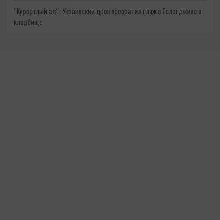
"Курортный ад": Украинский дрон превратил пляж в Геленджике в
кладбище