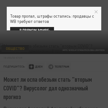
Товар пропал, штрафы остались: продавцы с
WB требуют ответов
В ПРЯМОМ ЭФИРЕ:
ОБЩЕСТВО
ФОТО: NIKOLAY GYNGAZOV/GLOBALLOOKPRESS
18 ИЮЛЯ 07:59
ПОДПИШИТЕСЬ:
Может ли оспа обезьян стать "вторым
COVID"? Вирусолог дал однозначный
прогноз