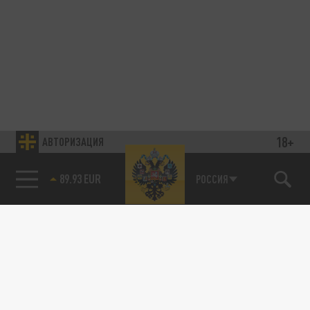
18+
АВТОРИЗАЦИЯ
89.93 EUR
РОССИЯ