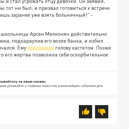
 и стал угрожать отцу девочки. Он заявил,
бы тот ни был, и призвал готовиться к встрече
ожешь заранее уже взять больничный!" -
й школьницы Арсен Мелконян действительно
ка, подкараулив его возле банка, и избил.
нчался. Ему
проломили
голову кастетом. Позже
о его жертва позволила себе оскорбительное
сывайтесь на наши каналы
ыми узнавайте о главных новостях и важнейших событиях дня.