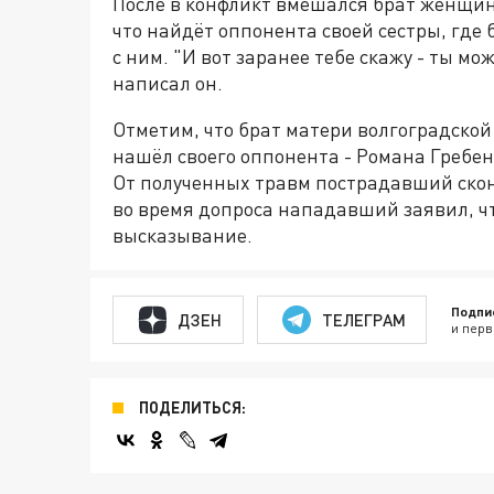
После в конфликт вмешался брат женщины
что найдёт оппонента своей сестры, где 
с ним. "И вот заранее тебе скажу - ты м
написал он.
Отметим, что брат матери волгоградско
нашёл своего оппонента - Романа Гребеню
От полученных травм пострадавший ско
во время допроса нападавший заявил, чт
высказывание.
Подпи
ДЗЕН
ТЕЛЕГРАМ
и перв
ПОДЕЛИТЬСЯ: