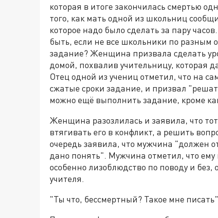
которая в итоге закончилась смертью од
того, как мать одной из школьниц сообщ
которое надо было сделать за пару часов
быть, если не все школьники по разным 
задание? Женщина призвала сделать уро
домой, похвалив учительницу, которая д
Отец одной из учениц отметил, что на са
сжатые сроки задание, и призвал "решать
можно ещё выполнить задание, кроме как
Женщина разозлилась и заявила, что тот
втягивать его в конфликт, а решить вопр
очередь заявила, что мужчина "должен от
дано понять". Мужчина отметил, что ему
особенно лизоблюдство по поводу и без, 
учителя.
"Ты что, бессмертный? Такое мне писать