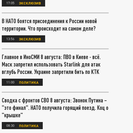
17:05
ЭКСКЛЮЗИВ
В НАТО боятся присоединения к России новой
территории. Что происходит на самом деле?
13:56
ЭКСКЛЮЗИВ
Главное в ИноСМИ 8 августа: ПВО в Киеве - всё.
Маск запретил использовать Starlink для атак
вглубь России. Украине запретили бить по КТК
11:00
ПОЛИТИКА
Сводка с фронтов СВО 8 августа: Звонок Путина –
"это финал". НАТО получила горящий поезд. Коц о
"крышке"
08:30
ПОЛИТИКА