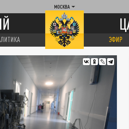
МОСКВА
ИЙ
Ц
АЛИТИКА
ЭФИР