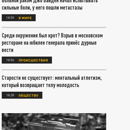
Больной раком Джо Байден начал испытывать
сильные боли, у него пошли метастазы
18:59
В МИРЕ
Среди окружения был крот? Взрыв в московском
ресторане на юбилее генерала принёс дурные
вести
18:56
ПРОИСШЕСТВИЯ
Старости не существует: ментальный атлетизм,
который возвращает телу молодость
18:28
ОБЩЕСТВО