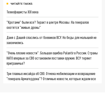
ЧИТАЙТЕ ТАКЖЕ:
Технофашисты XXI века
"Кротами" были все? Теракт в центре Москвы: На генералов
охотятся "живые дроны"
Даня с Дашей спаслись от боевиков ВСУ. Но беды для малышей не
закончились
"Очень плохие новости": Большая ошибка Palantir в России. Страны
НАТО впервые за СВО остановили поставки оружия. ВСУ теряют
приграничье?
Три главных инсайда об СВО. Отмена мобилизации и возвращение
"генерала Армагеддона"? Отличные новости, которые ждали все