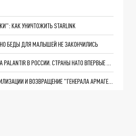
ТКИ": КАК УНИЧТОЖИТЬ STARLINK
. НО БЕДЫ ДЛЯ МАЛЫШЕЙ НЕ ЗАКОНЧИЛИСЬ
"ОЧЕНЬ ПЛОХИЕ НОВОСТИ": БОЛЬШАЯ ОШИБКА PALANTIR В РОССИИ. СТРАНЫ НАТО ВПЕРВЫЕ ЗА СВО ОСТАНОВИЛИ ПОСТАВКИ ОРУЖИЯ. ВСУ ТЕРЯЮТ ПРИГРАНИЧЬЕ?
ТРИ ГЛАВНЫХ ИНСАЙДА ОБ СВО. ОТМЕНА МОБИЛИЗАЦИИ И ВОЗВРАЩЕНИЕ "ГЕНЕРАЛА АРМАГЕДДОНА"? ОТЛИЧНЫЕ НОВОСТИ, КОТОРЫЕ ЖДАЛИ ВСЕ