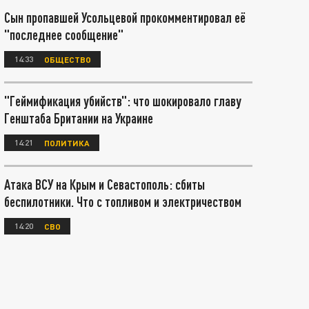
Сын пропавшей Усольцевой прокомментировал её
"последнее сообщение"
14:33
ОБЩЕСТВО
"Геймификация убийств": что шокировало главу
Генштаба Британии на Украине
14:21
ПОЛИТИКА
Атака ВСУ на Крым и Севастополь: сбиты
беспилотники. Что с топливом и электричеством
14:20
СВО