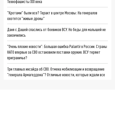
Технофашисты XXI века
"Кротами" были все? Теракт в центре Москвы: На генералов
охотятся "живые дроны"
Даня с Дашей спаслись от боевиков ВСУ. Но беды для малышей не
закончились
"Очень плохие новости": Большая ошибка Palantir в России. Страны
НАТО впервые за СВО остановили поставки оружия. ВСУ теряют
приграничье?
Три главных инсайда об СВО. Отмена мобилизации и возвращение
"генерала Армагеддона"? Отличные новости, которые ждали все