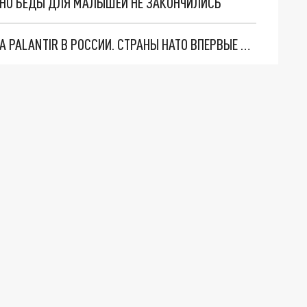
. НО БЕДЫ ДЛЯ МАЛЫШЕЙ НЕ ЗАКОНЧИЛИСЬ
"ОЧЕНЬ ПЛОХИЕ НОВОСТИ": БОЛЬШАЯ ОШИБКА PALANTIR В РОССИИ. СТРАНЫ НАТО ВПЕРВЫЕ ЗА СВО ОСТАНОВИЛИ ПОСТАВКИ ОРУЖИЯ. ВСУ ТЕРЯЮТ ПРИГРАНИЧЬЕ?