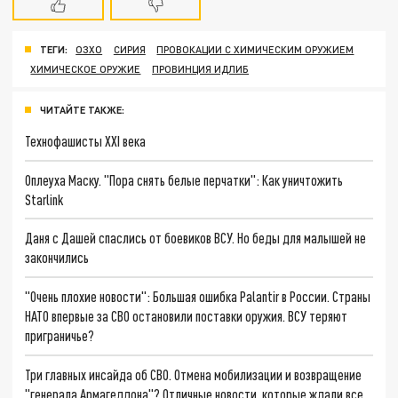
ТЕГИ:
ОЗХО
СИРИЯ
ПРОВОКАЦИИ С ХИМИЧЕСКИМ ОРУЖИЕМ
ХИМИЧЕСКОЕ ОРУЖИЕ
ПРОВИНЦИЯ ИДЛИБ
ЧИТАЙТЕ ТАКЖЕ:
Технофашисты XXI века
Оплеуха Маску. "Пора снять белые перчатки": Как уничтожить
Starlink
Даня с Дашей спаслись от боевиков ВСУ. Но беды для малышей не
закончились
"Очень плохие новости": Большая ошибка Palantir в России. Страны
НАТО впервые за СВО остановили поставки оружия. ВСУ теряют
приграничье?
Три главных инсайда об СВО. Отмена мобилизации и возвращение
"генерала Армагеддона"? Отличные новости, которые ждали все