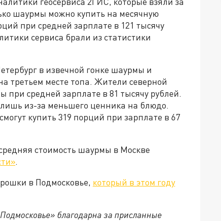
налитики геосервиса 2ГИС, которые взяли за
ько шаурмы можно купить на месячную
рций при средней зарплате в 121 тысячу
литики сервиса брали из статистики
етербург в извечной гонке шаурмы и
на третьем месте топа. Жители северной
ы при средней зарплате в 81 тысячу рублей.
 лишь из-за меньшего ценника на блюдо.
могут купить 319 порций при зарплате в 67
 средняя стоимость шаурмы в Москве
сти»
.
крошки в Подмосковье,
который в этом году
 Подмосковье» благодарна за присланные