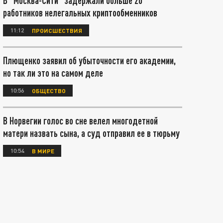
В "Москва-Сити" задержали больше 20
работников нелегальных криптообменников
11:12
ПРОИСШЕСТВИЯ
Плющенко заявил об убыточности его академии,
но так ли это на самом деле
10:56
ОБЩЕСТВО
В Норвегии голос во сне велел многодетной
матери назвать сына, а суд отправил ее в тюрьму
10:54
В МИРЕ