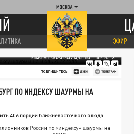
МОСКВА
ИЙ
Ц
АЛИТИКА
ЭФИР
KOMSOMOLSKAYA PRAVDA/GLOBAL LOOK PRESS
ПОДПИШИТЕСЬ:
БУРГ ПО ИНДЕКСУ ШАУРМЫ НА
пить 406 порций ближневосточного блюда.
ллионников России по «индексу» шаурмы на