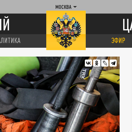
МОСКВА
ИЙ
Ц
АЛИТИКА
ЭФИР