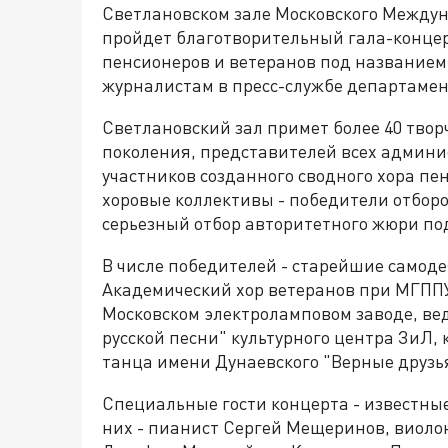
Светлановском зале Московского Между
пройдет благотворительный гала-концер
пенсионеров и ветеранов под названием
журналистам в пресс-службе департамен
Светлановский зал примет более 40 твор
поколения, представителей всех админи
участников созданного сводного хора пе
хоровые коллективы - победители отборо
серьезный отбор авторитетного жюри п
В числе победителей - старейшие самод
Академический хор ветеранов при МГППУ
Московском электроламповом заводе, ве
русской песни" культурного центра ЗиЛ,
танца имени Дунаевского "Верные друзь
Специальные гости концерта - известны
них - пианист Сергей Мещеринов, виоло