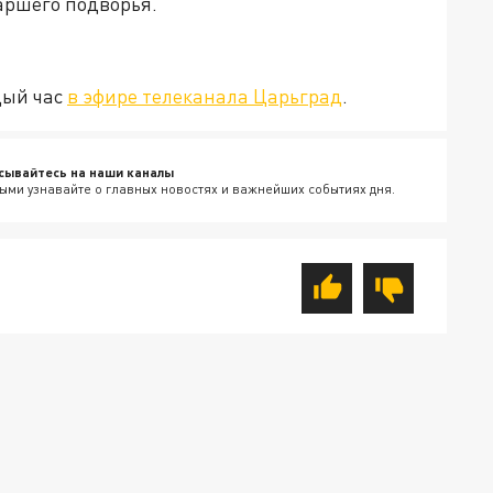
аршего подворья.
дый час
в эфире телеканала Царьград
.
сывайтесь на наши каналы
ыми узнавайте о главных новостях и важнейших событиях дня.