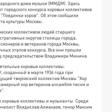
народного дома музыки (ММДМ). Здесь
т городского конкурса хоровых коллективов
 "Поединки хоров". Об этом сообщили
та культуры Москвы.
ческих коллективов людей старшего
стративных округов столицы города,
нсионеров и ветеранов города Москвы,
чных этапов конкурса. Все они прошли
од председательством Владимира Минина.
еятельные хоровые коллективы:
, созданный в марте 1936 года при
дущий творческий коллектив Москвы "Хор
 камерный хор ветеранов ансамбля песни и
я".
е хоровые коллективы и музыканты. Среди
нчелист Владислав Алмакаев, тенор Максим