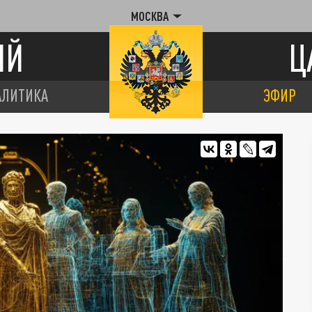
МОСКВА
ИЙ
Ц
АЛИТИКА
ЭФИР