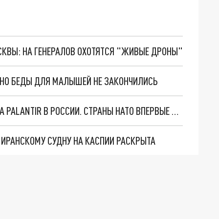
ОСКВЫ: НА ГЕНЕРАЛОВ ОХОТЯТСЯ "ЖИВЫЕ ДРОНЫ"
. НО БЕДЫ ДЛЯ МАЛЫШЕЙ НЕ ЗАКОНЧИЛИСЬ
"ОЧЕНЬ ПЛОХИЕ НОВОСТИ": БОЛЬШАЯ ОШИБКА PALANTIR В РОССИИ. СТРАНЫ НАТО ВПЕРВЫЕ ЗА СВО ОСТАНОВИЛИ ПОСТАВКИ ОРУЖИЯ. ВСУ ТЕРЯЮТ ПРИГРАНИЧЬЕ?
О ИРАНСКОМУ СУДНУ НА КАСПИИ РАСКРЫТА