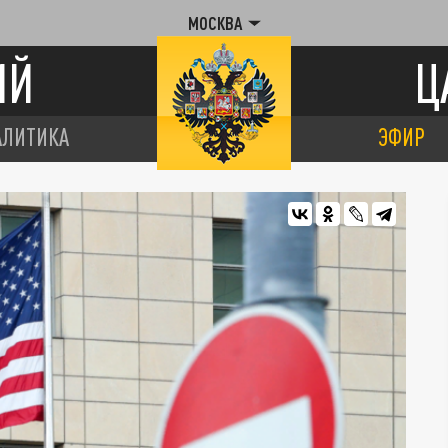
МОСКВА
ИЙ
Ц
АЛИТИКА
ЭФИР