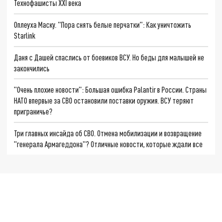
Технофашисты XXI века
Оплеуха Маску. "Пора снять белые перчатки": Как уничтожить
Starlink
Даня с Дашей спаслись от боевиков ВСУ. Но беды для малышей не
закончились
"Очень плохие новости": Большая ошибка Palantir в России. Страны
НАТО впервые за СВО остановили поставки оружия. ВСУ теряют
приграничье?
Три главных инсайда об СВО. Отмена мобилизации и возвращение
"генерала Армагеддона"? Отличные новости, которые ждали все