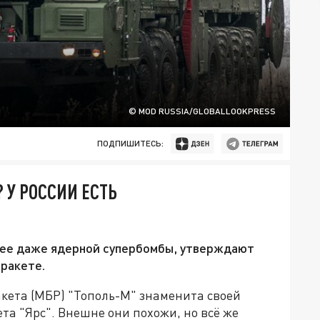
© MOD RUSSIA/GLOBALLOOKPRESS
ПОДПИШИТЕСЬ:
У РОССИИ ЕСТЬ
нее даже ядерной супербомбы, утверждают
 ракете.
кета (МБР) "Тополь-М" знаменита своей
ета "Ярс". Внешне они похожи, но всё же