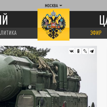
МОСКВА
ИЙ
Ц
АЛИТИКА
ЭФИР