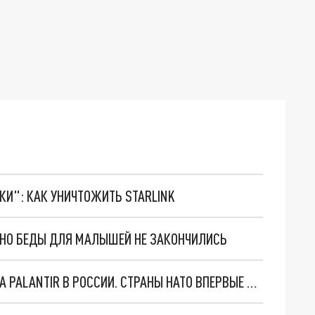
ТКИ": КАК УНИЧТОЖИТЬ STARLINK
. НО БЕДЫ ДЛЯ МАЛЫШЕЙ НЕ ЗАКОНЧИЛИСЬ
"ОЧЕНЬ ПЛОХИЕ НОВОСТИ": БОЛЬШАЯ ОШИБКА PALANTIR В РОССИИ. СТРАНЫ НАТО ВПЕРВЫЕ ЗА СВО ОСТАНОВИЛИ ПОСТАВКИ ОРУЖИЯ. ВСУ ТЕРЯЮТ ПРИГРАНИЧЬЕ?