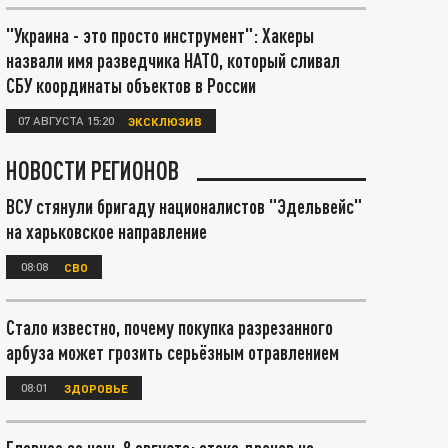
"Украина - это просто инструмент": Хакеры
назвали имя разведчика НАТО, который сливал
СБУ координаты объектов в России
07 АВГУСТА 15:20
ЭКСКЛЮЗИВ
НОВОСТИ РЕГИОНОВ
ВСУ стянули бригаду националистов "Эдельвейс"
на харьковское направление
08:08
СВО
Стало известно, почему покупка разрезанного
арбуза может грозить серьёзным отравлением
08:01
ЗДОРОВЬЕ