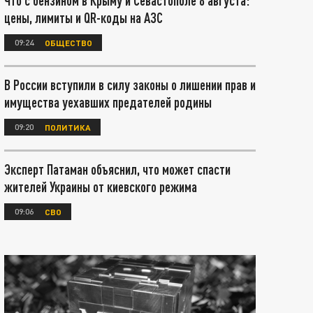
Что с бензином в Крыму и Севастополе 8 августа:
цены, лимиты и QR-коды на АЗС
09:24
ОБЩЕСТВО
В России вступили в силу законы о лишении прав и
имущества уехавших предателей родины
09:20
ПОЛИТИКА
Эксперт Патаман объяснил, что может спасти
жителей Украины от киевского режима
09:06
СВО