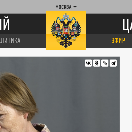
МОСКВА
ИЙ
Ц
АЛИТИКА
ЭФИР