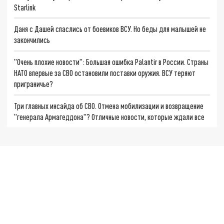
Starlink
Даня с Дашей спаслись от боевиков ВСУ. Но беды для малышей не
закончились
"Очень плохие новости": Большая ошибка Palantir в России. Страны
НАТО впервые за СВО остановили поставки оружия. ВСУ теряют
приграничье?
Три главных инсайда об СВО. Отмена мобилизации и возвращение
"генерала Армагеддона"? Отличные новости, которые ждали все