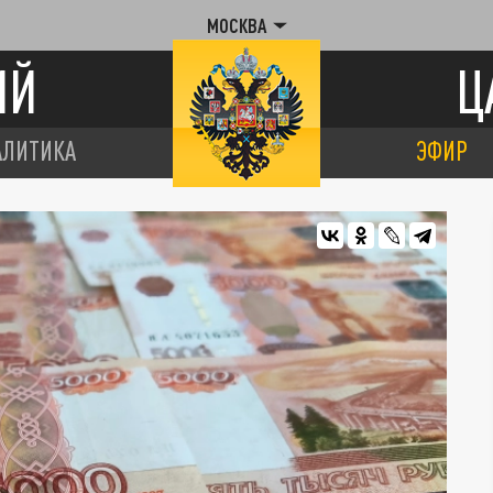
МОСКВА
ИЙ
Ц
АЛИТИКА
ЭФИР