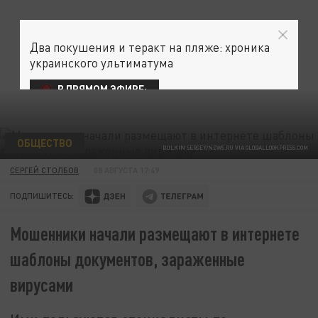
Два покушения и теракт на пляже: хроника
украинского ультиматума
В ПРЯМОМ ЭФИРЕ:
ОБЩЕСТВО
BULKIN SERGEY/NEWS.RU VIA GLOBALLOOKPRESS.COM
СЕРГЕЙ СТОЛБОВ
08 АВГУСТА 17:49
ПОДПИШИТЕСЬ:
Мошенники начали размещают в интернете
шаблоны документов, зараженные
вирусами