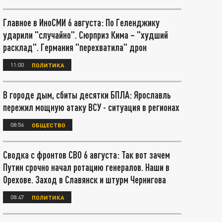
Главное в ИноСМИ 6 августа: По Геленджику
ударили "случайно". Сюрприз Кима – "худший
расклад". Германия "перехватила" дрон
11:00
ПОЛИТИКА
В городе дым, сбиты десятки БПЛА: Ярославль
пережил мощную атаку ВСУ - ситуация в регионах
08:56
ОБЩЕСТВО
Сводка с фронтов СВО 6 августа: Так вот зачем
Путин срочно начал ротацию генералов. Наши в
Орехове. Заход в Славянск и штурм Чернигова
08:47
ПОЛИТИКА