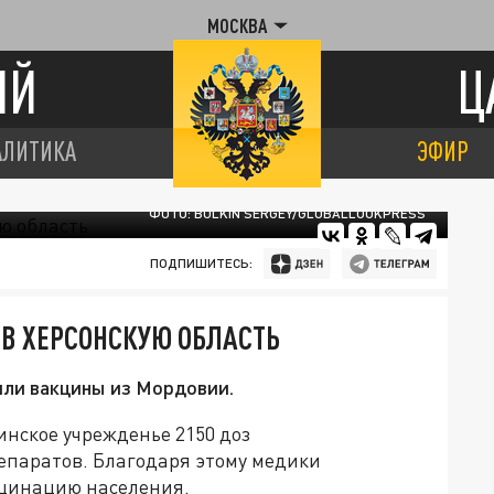
МОСКВА
ИЙ
Ц
АЛИТИКА
ЭФИР
ФОТО: BULKIN SERGEY/GLOBALLOOKPRESS
ПОДПИШИТЕСЬ:
В ХЕРСОНСКУЮ ОБЛАСТЬ
или вакцины из Мордовии.
нское учрежденье 2150 доз
епаратов. Благодаря этому медики
цинацию населения.