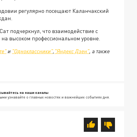
ордовии регулярно посещают Каланчакский
ждан.
ат подчеркнул, что взаимодействие с
на высоком профессиональном уровне.
те"
и
"Одноклассники"
,
"Яндекс Дзен"
, а также
сывайтесь на наши каналы
ыми узнавайте о главных новостях и важнейших событиях дня.