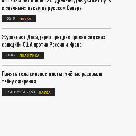
40 тысяч лет в болотах: древняя ДНК укажет путь
к «вечным» лесам на русском Севере
00:15
НАУКА
Журналист Десидерио предрёк провал «адских
санкций» США против России и Ирана
00:05
ПОЛИТИКА
Память тела сильнее диеты: учёные раскрыли
тайну ожирения
07 АВГУСТА 23:50
НАУКА