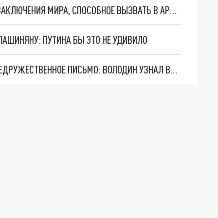
АЛИЕВ ВЫДВИНУЛ ПАШИНЯНУ УСЛОВИЕ ДЛЯ ЗАКЛЮЧЕНИЯ МИРА, СПОСОБНОЕ ВЫЗВАТЬ В АРМЕНИИ НАРОДНОЕ ВОЗМУЩЕНИЕ
ПАШИНЯНУ: ПУТИНА БЫ ЭТО НЕ УДИВИЛО
СОРАТНИК ПАШИНЯНА ОТПРАВИЛ В МОСКВУ НЕДРУЖЕСТВЕННОЕ ПИСЬМО: ВОЛОДИН УЗНАЛ ВСЁ ПЕРВЫМ