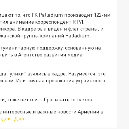
цают то, что ГК Palladium производит 122-мм
атил внимание корреспондент RTVI,
нкора. В кадре был виден и флаг страны, и
джанской группы компаний Palladium.
 гуманитарную поддержку, основанную на
вить в Агентстве развития медиа
да “улики” взялись в кадре. Разумеется, это
иевом. Или личная провокация украинского
.
ли, тоже не стоит сбрасывать со счетов.
е интересные и важные новости Армении в
ндекс.Дзен