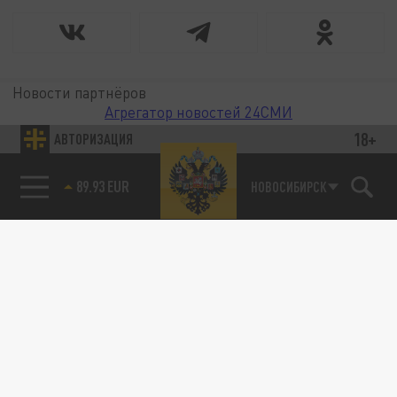
Новости партнёров
Агрегатор новостей 24СМИ
18+
АВТОРИЗАЦИЯ
89.93 EUR
НОВОСИБИРСК
85.64 BRENT