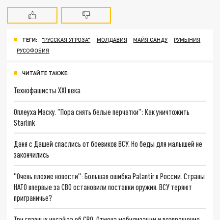
ТЕГИ:
"РУССКАЯ УГРОЗА"
МОЛДАВИЯ
МАЙЯ САНДУ
РУМЫНИЯ
РУСОФОБИЯ
ЧИТАЙТЕ ТАКЖЕ:
Технофашисты XXI века
Оплеуха Маску. "Пора снять белые перчатки": Как уничтожить
Starlink
Даня с Дашей спаслись от боевиков ВСУ. Но беды для малышей не
закончились
"Очень плохие новости": Большая ошибка Palantir в России. Страны
НАТО впервые за СВО остановили поставки оружия. ВСУ теряют
приграничье?
Три главных инсайда об СВО. Отмена мобилизации и возвращение