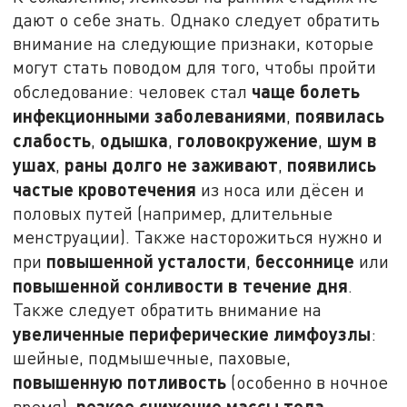
дают о себе знать. Однако следует обратить
внимание на следующие признаки, которые
могут стать поводом для того, чтобы пройти
чаще болеть
обследование: человек стал
инфекционными заболеваниями
появилась
,
слабость
одышка
головокружение
шум в
,
,
,
ушах
раны долго не заживают
появились
,
,
частые кровотечения
из носа или дёсен и
половых путей (например, длительные
менструации). Также насторожиться нужно и
повышенной усталости
бессоннице
при
,
или
повышенной сонливости в течение дня
.
Также следует обратить внимание на
увеличенные периферические лимфоузлы
:
шейные, подмышечные, паховые,
повышенную потливость
(особенно в ночное
резкое снижение массы тела
время),
,