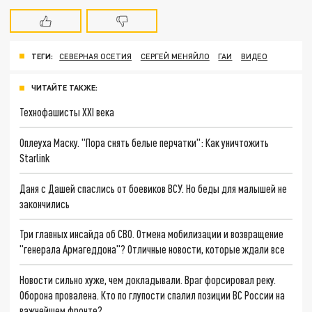
ТЕГИ:
СЕВЕРНАЯ ОСЕТИЯ
СЕРГЕЙ МЕНЯЙЛО
ГАИ
ВИДЕО
ЧИТАЙТЕ ТАКЖЕ:
Технофашисты XXI века
Оплеуха Маску. "Пора снять белые перчатки": Как уничтожить
Starlink
Даня с Дашей спаслись от боевиков ВСУ. Но беды для малышей не
закончились
Три главных инсайда об СВО. Отмена мобилизации и возвращение
"генерала Армагеддона"? Отличные новости, которые ждали все
Новости сильно хуже, чем докладывали. Враг форсировал реку.
Оборона провалена. Кто по глупости спалил позиции ВС России на
важнейшем фронте?