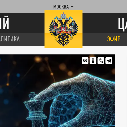
МОСКВА
ИЙ
Ц
АЛИТИКА
ЭФИР