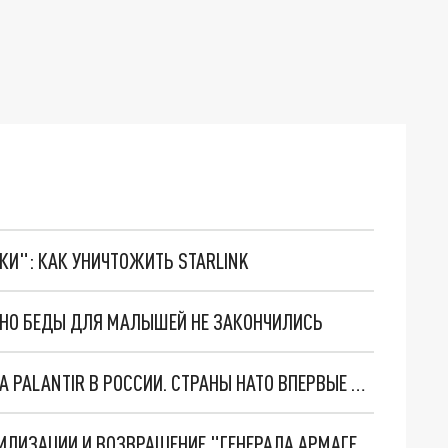
ТКИ": КАК УНИЧТОЖИТЬ STARLINK
. НО БЕДЫ ДЛЯ МАЛЫШЕЙ НЕ ЗАКОНЧИЛИСЬ
"ОЧЕНЬ ПЛОХИЕ НОВОСТИ": БОЛЬШАЯ ОШИБКА PALANTIR В РОССИИ. СТРАНЫ НАТО ВПЕРВЫЕ ЗА СВО ОСТАНОВИЛИ ПОСТАВКИ ОРУЖИЯ. ВСУ ТЕРЯЮТ ПРИГРАНИЧЬЕ?
ТРИ ГЛАВНЫХ ИНСАЙДА ОБ СВО. ОТМЕНА МОБИЛИЗАЦИИ И ВОЗВРАЩЕНИЕ "ГЕНЕРАЛА АРМАГЕДДОНА"? ОТЛИЧНЫЕ НОВОСТИ, КОТОРЫЕ ЖДАЛИ ВСЕ