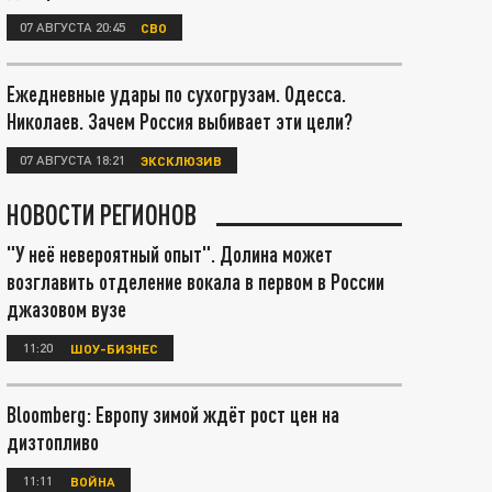
07 АВГУСТА 20:45
СВО
Ежедневные удары по сухогрузам. Одесса.
Николаев. Зачем Россия выбивает эти цели?
07 АВГУСТА 18:21
ЭКСКЛЮЗИВ
НОВОСТИ РЕГИОНОВ
"У неё невероятный опыт". Долина может
возглавить отделение вокала в первом в России
джазовом вузе
11:20
ШОУ-БИЗНЕС
Bloomberg: Европу зимой ждёт рост цен на
дизтопливо
11:11
ВОЙНА