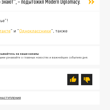
о знают", – подытожил Modern Diplomacy.
ье"!
такте
" и "
Одноклассники
", также
.
сывайтесь на наши каналы
ыми узнавайте о главных новостях и важнейших событиях дня.
РНАСТУПЛЕНИЯ