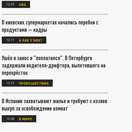
12:59
СВО
В киевских супермаркетах начались перебои с
продуктами — кадры
12:17
А КАК У НИХ?
Ушёл в занос и "поплатился". В Петербурге
задержали водителя-дрифтера, вылетевшего на
перекрёсток
12:15
ПРОИСШЕСТВИЯ
В Испании захватывают жилье и требуют с хозяев
выкуп за освобождение комнат
12:08
В МИРЕ