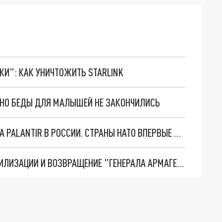
ТКИ": КАК УНИЧТОЖИТЬ STARLINK
. НО БЕДЫ ДЛЯ МАЛЫШЕЙ НЕ ЗАКОНЧИЛИСЬ
"ОЧЕНЬ ПЛОХИЕ НОВОСТИ": БОЛЬШАЯ ОШИБКА PALANTIR В РОССИИ. СТРАНЫ НАТО ВПЕРВЫЕ ЗА СВО ОСТАНОВИЛИ ПОСТАВКИ ОРУЖИЯ. ВСУ ТЕРЯЮТ ПРИГРАНИЧЬЕ?
ТРИ ГЛАВНЫХ ИНСАЙДА ОБ СВО. ОТМЕНА МОБИЛИЗАЦИИ И ВОЗВРАЩЕНИЕ "ГЕНЕРАЛА АРМАГЕДДОНА"? ОТЛИЧНЫЕ НОВОСТИ, КОТОРЫЕ ЖДАЛИ ВСЕ