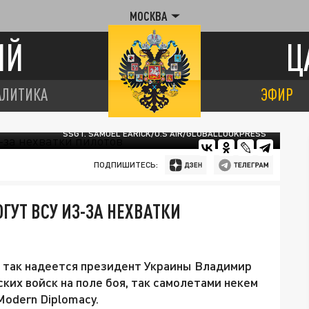
МОСКВА
ИЙ
Ц
АЛИТИКА
ЭФИР
SSGT. SAMUEL EARICK/U.S AIR/GLOBALLOOKPRESS
ПОДПИШИТЕСЬ:
ОГУТ ВСУ ИЗ-ЗА НЕХВАТКИ
е так надеется президент Украины Владимир
ких войск на поле боя, так самолетами некем
Modern Diplomacy.