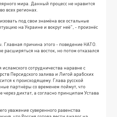
лярного мира. Данный процесс не нравится
во всех регионах.
зовать под свои знамёна все остальные
итуацию на Украине и вокруг неё", - произнёс
. Главная причина этого - поведение НАТО.
е расширяться на восток, но потом отказался
 исламского сотрудничества наравне с
рств Персидского залива и Лигой арабских
сится к происходящему. Глава русской
ные партнёры со временем поймут, что
 через диктат, а согласно принципам Устава
го уважение суверенного равенства
кнув, что Россия готова вести диалог на