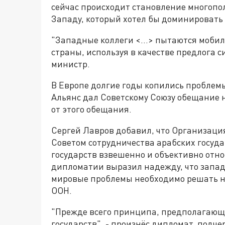
сейчас происходит становление многопо
Западу, который хотел бы доминировать 
"Западные коллеги <…> пытаются мобили
страны, используя в качестве предлога с
министр.
В Европе долгие годы копились проблемы
Альянс дал Советскому Союзу обещание н
от этого обещания.
Сергей Лавров добавил, что Организация
Советом сотрудничества арабских госуда
государств взвешенно и объективно отно
дипломатии выразил надежду, что запад
мировые проблемы необходимо решать не
ООН.
"Прежде всего принципа, предполагающе
государств", - произнёс дипломат, подчер