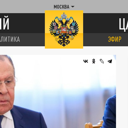
МОСКВА
ИЙ
Ц
АЛИТИКА
ЭФИР