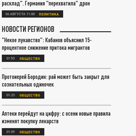
расклад". Германия "перехватила" дрон
06 АВГУСТА 11:00
ПОЛИТИКА
НОВОСТИ РЕГИОНОВ
"Некое лукавство": Кабанов объяснил 15-
процентное снижение притока мигрантов
01:53
ОБЩЕСТВО
Протоиерей Бородин: рай может быть закрыт для
сознательных одиночек
01:23
ОБЩЕСТВО
Аптеки перейдут на цифру: с осени новые правила
изменят покупку лекарств
01:09
ОБЩЕСТВО