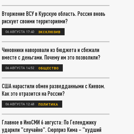
Вторжение ВСУ в Курскую область. Россия вновь
рискует своими территориями?
06 АВГУСТА 17:40
ЭКСКЛЮЗИВ
Чиновники наворовали из бюджета и сбежали
вместе с деньгами. Почему им это позволили?
06 АВГУСТА 14:52
ОБЩЕСТВО
США нарастили обмен разведданными с Киевом.
Как это отразится на России?
06 АВГУСТА 12:48
ПОЛИТИКА
Главное в ИноСМИ 6 августа: По Геленджику
ударили "случайно". Сюрприз Кима – "худший