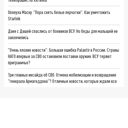
Оплеуха Маску. "Пора снять белые перчатки": Как уничтожить
Starlink
Даня с Дашей спаслись от боевиков ВСУ. Но беды для малышей не
закончились
"Очень плохие новости": Большая ошибка Palantir в России. Страны
НАТО впервые за СВО остановили поставки оружия. ВСУ теряют
приграничье?
Три главных инсайда об СВО. Отмена мобилизации и возвращение
"генерала Армагеддона"? Отличные новости, которые ждали все