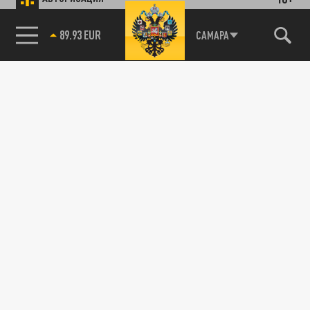
89.93 EUR
САМАРА