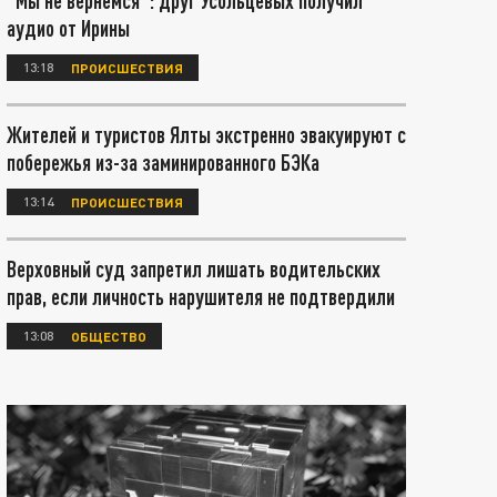
"Мы не вернемся": друг Усольцевых получил
аудио от Ирины
13:18
ПРОИСШЕСТВИЯ
Жителей и туристов Ялты экстренно эвакуируют с
побережья из-за заминированного БЭКа
13:14
ПРОИСШЕСТВИЯ
Верховный суд запретил лишать водительских
прав, если личность нарушителя не подтвердили
13:08
ОБЩЕСТВО