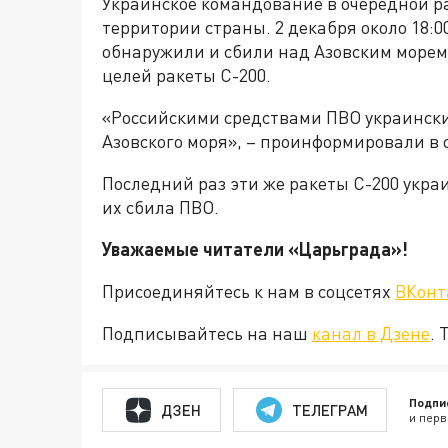
Украинское командование в очередной р
территории страны. 2 декабря около 18:
обнаружили и сбили над Азовским море
целей ракеты С-200.
«Российскими средствами ПВО украинск
Азовского моря», – проинформировали в
Последний раз эти же ракеты С-200 укра
их сбила ПВО.
Уважаемые читатели «Царьград
Присоединяйтесь к нам в соцсетях
ВКонт
Подписывайтесь на наш
канал в Дзене
. 
Подпи
ДЗЕН
ТЕЛЕГРАМ
и перв