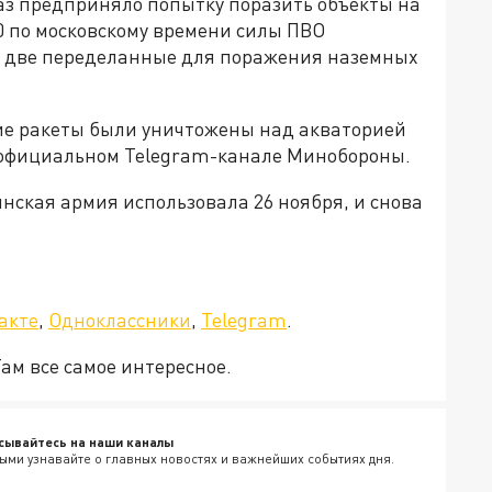
аз предприняло попытку поразить объекты на
00 по московскому времени силы ПВО
м две переделанные для поражения наземных
ие ракеты были уничтожены над акваторией
 официальном Telegram-канале Минобороны.
инская армия использовала 26 ноября, и снова
а»!
акте
,
Одноклассники
,
Telegram
.
Там все самое интересное.
сывайтесь на наши каналы
ыми узнавайте о главных новостях и важнейших событиях дня.