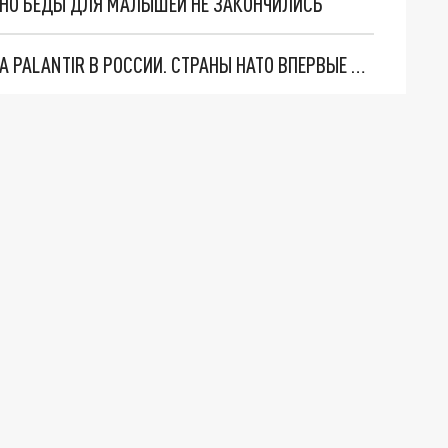
. НО БЕДЫ ДЛЯ МАЛЫШЕЙ НЕ ЗАКОНЧИЛИСЬ
"ОЧЕНЬ ПЛОХИЕ НОВОСТИ": БОЛЬШАЯ ОШИБКА PALANTIR В РОССИИ. СТРАНЫ НАТО ВПЕРВЫЕ ЗА СВО ОСТАНОВИЛИ ПОСТАВКИ ОРУЖИЯ. ВСУ ТЕРЯЮТ ПРИГРАНИЧЬЕ?