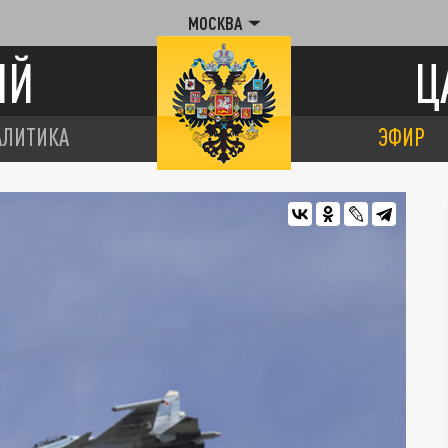
МОСКВА
ИЙ
Ц
АЛИТИКА
ЭФИР