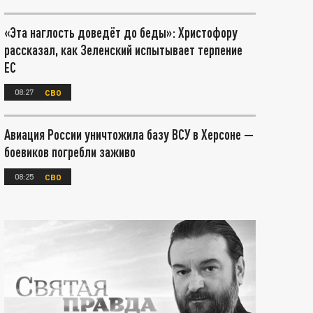
«Эта наглость доведёт до беды»: Христофору
рассказал, как Зеленский испытывает терпение
ЕС
08:27
СВО
Авиация России уничтожила базу ВСУ в Херсоне —
боевиков погребли заживо
08:25
СВО