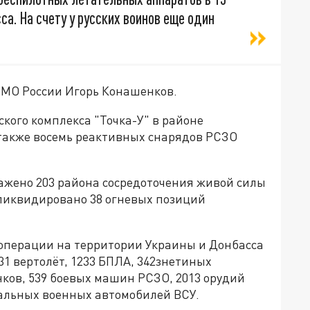
а. На счету у русских воинов еще один
МО России Игорь Конашенков.
кого комплекса "Точка-У" в районе
 также восемь реактивных снарядов РСЗО
ажено 203 района сосредоточения живой силы
 ликвидировано 38 огневых позиций
цоперации на территории Украины и Донбасса
31 вертолёт, 1233 БПЛА, 342знетиных
нков, 539 боевых машин РСЗО, 2013 орудий
иальных военных автомобилей ВСУ.