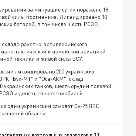
зирования за минувшие сутки поражено 18
ивой силы противника. Ликвидировано 10
ских батарей, в том числе шесть РСЗО
 склада ракетно-артиллерийского
тивно-тактической и армейской авиацией
енной техники и живой силы ВСУ.
России ликвидировано 200 украинских
ЗРК "Бук-М1" и "Оса-АКМ", склад
0 украинских танков, шесть орудий полевой
 РСЗО и девять спецавтомобилей.
е один украинский самолёт Су-25 ВВС
рьковской области.
беспилотных летательных аппаратов в 13