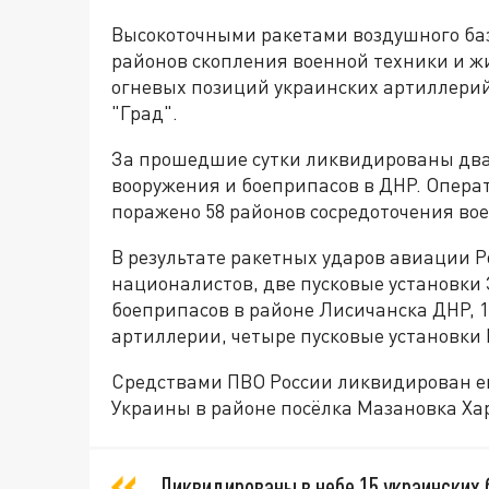
Высокоточными ракетами воздушного ба
районов скопления военной техники и ж
огневых позиций украинских артиллерий
"Град".
За прошедшие сутки ликвидированы два
вооружения и боеприпасов в ДНР. Опера
поражено 58 районов сосредоточения во
В результате ракетных ударов авиации 
националистов, две пусковые установки 
боеприпасов в районе Лисичанска ДНР, 1
артиллерии, четыре пусковые установки
Средствами ПВО России ликвидирован ещ
Украины в районе посёлка Мазановка Ха
Ликвидированы в небе 15 украинских 