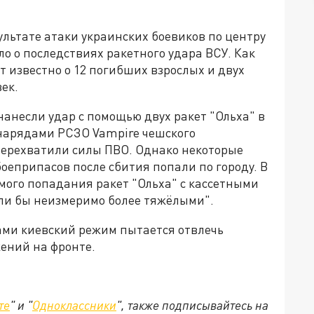
ультате атаки украинских боевиков по центру
о о последствиях ракетного удара ВСУ. Как
 известно о 12 погибших взрослых и двух
ек.
нанесли удар с помощью двух ракет "Ольха" в
нарядами РСЗО Vampire чешского
перехватили силы ПВО. Однако некоторые
оеприпасов после сбития попали по городу. В
ямого попадания ракет "Ольха" с кассетными
ли бы неизмеримо более тяжёлыми".
ами киевский режим пытается отвлечь
ений на фронте.
те
" и "
Одноклассники
", также подписывайтесь на