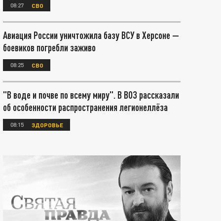
08:27
СВО
Авиация России уничтожила базу ВСУ в Херсоне —
боевиков погребли заживо
08:25
СВО
"В воде и почве по всему миру". В ВОЗ рассказали
об особенности распространения легионеллёза
08:15
ЗДОРОВЬЕ