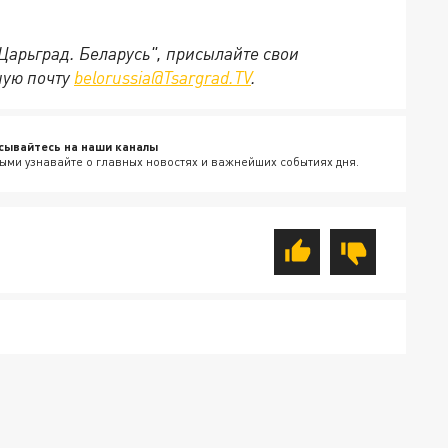
"Царьград. Беларусь", присылайте свои
ную почту
belorussia@Tsargrad.TV
.
сывайтесь на наши каналы
ыми узнавайте о главных новостях и важнейших событиях дня.