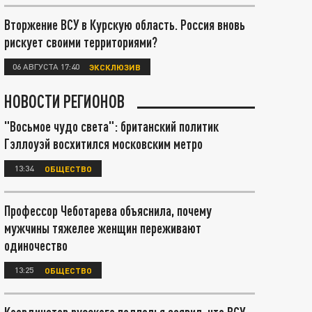
Вторжение ВСУ в Курскую область. Россия вновь
рискует своими территориями?
06 АВГУСТА 17:40
ЭКСКЛЮЗИВ
НОВОСТИ РЕГИОНОВ
"Восьмое чудо света": британский политик
Гэллоуэй восхитился московским метро
13:34
ОБЩЕСТВО
Профессор Чеботарева объяснила, почему
мужчины тяжелее женщин переживают
одиночество
13:25
ОБЩЕСТВО