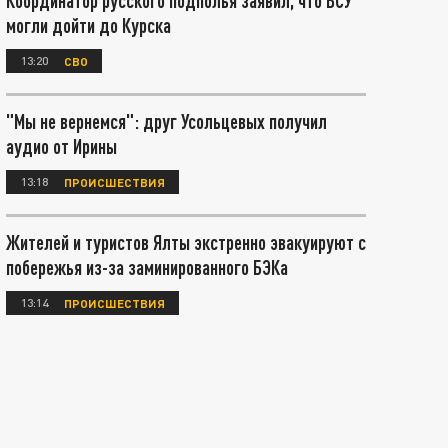
Координатор русского подполья заявил, что ВСУ
могли дойти до Курска
13:20
СВО
"Мы не вернемся": друг Усольцевых получил
аудио от Ирины
13:18
ПРОИСШЕСТВИЯ
Жителей и туристов Ялты экстренно эвакуируют с
побережья из-за заминированного БЭКа
13:14
ПРОИСШЕСТВИЯ