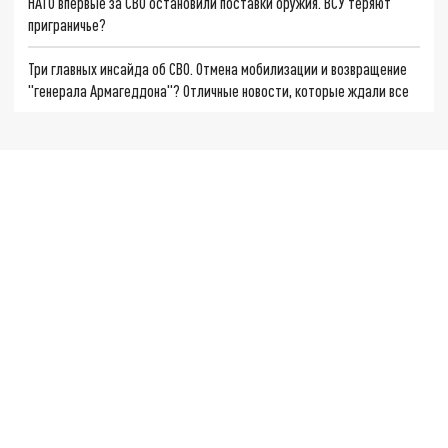
НАТО впервые за СВО остановили поставки оружия. ВСУ теряют
приграничье?
Три главных инсайда об СВО. Отмена мобилизации и возвращение
"генерала Армагеддона"? Отличные новости, которые ждали все