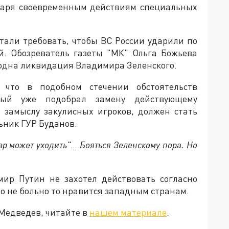
даря своевременным действиям специальных
тали требовать, чтобы ВС России ударили по
. Обозреватель газеты "МК" Ольга Божьева
годна ликвидация Владимира Зеленского.
что в подобном стечении обстоятельств
рый уже подобрал замену действующему
 замыслу закулисных игроков, должен стать
ьник ГУР Буданов.
авр может уходить"… Бояться Зеленскому пора. Но
мир Путин не захотел действовать согласно
о не больно то нравится западным странам.
 Медведев, читайте в
нашем материале
.