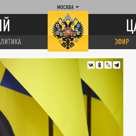
МОСКВА
ИЙ
Ц
АЛИТИКА
ЭФИР