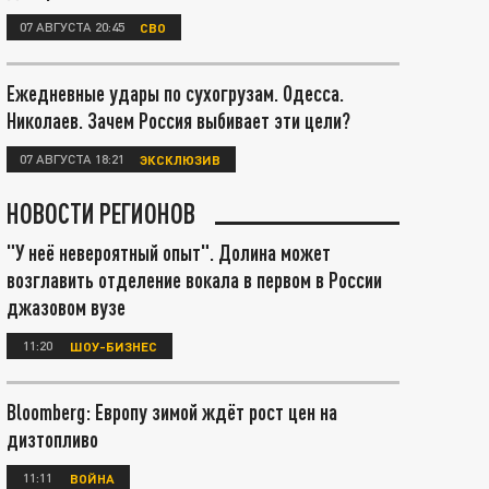
07 АВГУСТА 20:45
СВО
Ежедневные удары по сухогрузам. Одесса.
Николаев. Зачем Россия выбивает эти цели?
07 АВГУСТА 18:21
ЭКСКЛЮЗИВ
НОВОСТИ РЕГИОНОВ
"У неё невероятный опыт". Долина может
возглавить отделение вокала в первом в России
джазовом вузе
11:20
ШОУ-БИЗНЕС
Bloomberg: Европу зимой ждёт рост цен на
дизтопливо
11:11
ВОЙНА