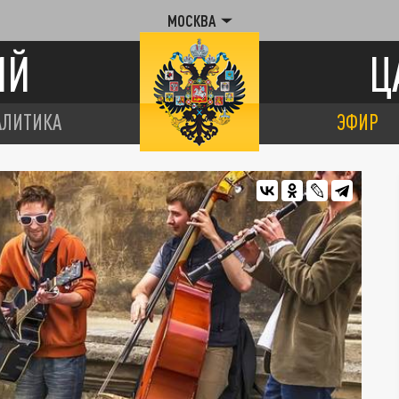
МОСКВА
ИЙ
Ц
АЛИТИКА
ЭФИР