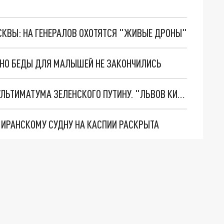
ОСКВЫ: НА ГЕНЕРАЛОВ ОХОТЯТСЯ "ЖИВЫЕ ДРОНЫ"
. НО БЕДЫ ДЛЯ МАЛЫШЕЙ НЕ ЗАКОНЧИЛИСЬ
НОВОЕ МАСШТАБНЕЙШЕЕ НАСТУПЛЕНИЕ. ТРИ УЛЬТИМАТУМА ЗЕЛЕНСКОГО ПУТИНУ. "ЛЬВОВ КИМА" ПОСТАВЯТ НА ПВО? ГЛОБАЛЬНЫЙ ПРОРЫВ ПОД ЗАПОРОЖЬЕМ
О ИРАНСКОМУ СУДНУ НА КАСПИИ РАСКРЫТА