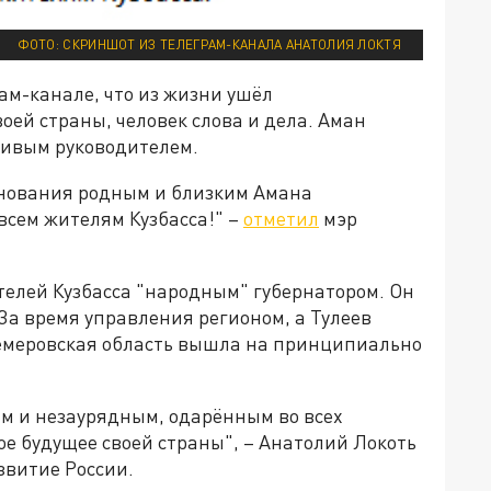
ФОТО: СКРИНШОТ ИЗ ТЕЛЕГРАМ-КАНАЛА АНАТОЛИЯ ЛОКТЯ
ам-канале, что из жизни ушёл
ей страны, человек слова и дела. Аман
ливым руководителем.
знования родным и близким Амана
 всем жителям Кузбасса!" –
отметил
мэр
ителей Кузбасса "народным" губернатором. Он
 За время управления регионом, а Тулеев
 Кемеровская область вышла на принципиально
ым и незаурядным, одарённым во всех
е будущее своей страны", – Анатолий Локоть
звитие России.