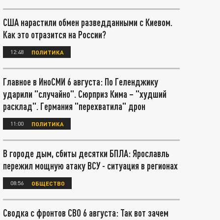
США нарастили обмен разведданными с Киевом.
Как это отразится на России?
12:48
ПОЛИТИКА
Главное в ИноСМИ 6 августа: По Геленджику
ударили "случайно". Сюрприз Кима – "худший
расклад". Германия "перехватила" дрон
11:00
ПОЛИТИКА
В городе дым, сбиты десятки БПЛА: Ярославль
пережил мощную атаку ВСУ - ситуация в регионах
08:56
ОБЩЕСТВО
Сводка с фронтов СВО 6 августа: Так вот зачем