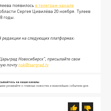
улеева появилось
в телеграм-канале
области Сергея Цивилёва 20 ноября. Тулеев
8 годы.
й редакции на следующих платформах:
"Царьград Новосибирск", присылайте свои
ную почту
nsk@tsargrad.tv
сывайтесь на наши каналы
ыми узнавайте о главных новостях и важнейших событиях дня.