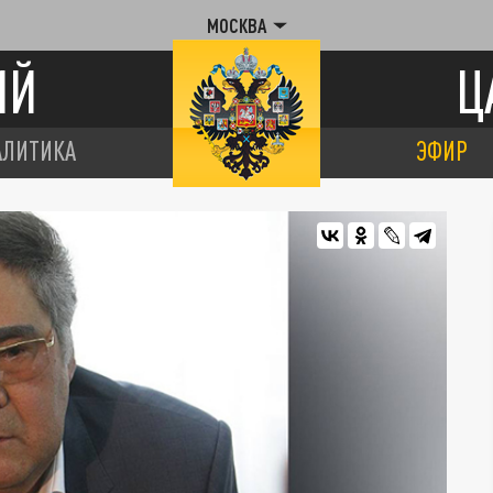
МОСКВА
ИЙ
Ц
АЛИТИКА
ЭФИР