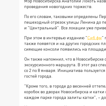
Мэр Новосибирска Анатолий Локоть назв
проведения новогодних торжеств.
По его словам, таковыми определены Пе
пешеходный отрезок улицы Ленина до пер
и "Центральный". Все локации уже при
При этом в интервью изданию "
Сиб.фм
"
также появятся и на других городских п
сияющие консоли появились на площади
Он также напомнил, что в Новосибирске с
экскурсионного маршрута. В этот раз сп
со 2 по 8 января. Инициатива пользуетс
гостей города.
"Кроме того, в городе до весенней оттеп
коробок во дворах Новосибирска и катки 
каждом парке города залиты катки", – д