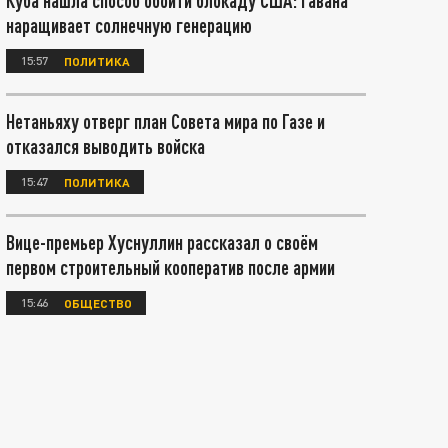
Куба нашла способ обойти блокаду США: Гавана
наращивает солнечную генерацию
15:57
ПОЛИТИКА
Нетаньяху отверг план Совета мира по Газе и
отказался выводить войска
15:47
ПОЛИТИКА
Вице-премьер Хуснуллин рассказал о своём
первом строительный кооператив после армии
15:46
ОБЩЕСТВО