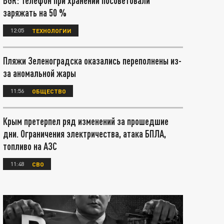
BGR: Телефон при хранении посоветовали
заряжать на 50 %
12:05
ТЕХНОЛОГИИ
Пляжи Зеленоградска оказались переполнены из-
за аномальной жары
11:56
ОБЩЕСТВО
Крым претерпел ряд изменений за прошедшие
дни. Ограничения электричества, атака БПЛА,
топливо на АЗС
11:48
СВО