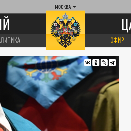
МОСКВА
ИЙ
Ц
АЛИТИКА
ЭФИР