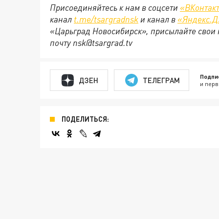
Присоединяйтесь к нам в соцсети
«ВКонтак
канал
t.me/tsargradnsk
и канал в
«Яндекс.Д
«Царьград Новосибирск», присылайте свои 
почту
nsk@tsargrad.tv
Подпи
ДЗЕН
ТЕЛЕГРАМ
и перв
ПОДЕЛИТЬСЯ: