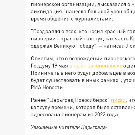
пионерской организации, высказался о 
ликвидация "нанесла большой урон общес
время общения с журналистами.
"Поздравляю всех, кто носил красный гал
пионерии – красный галстук, как часть 
одержал Великую Победу", – написал Лок
Отметим, что о возрождении пионерского
Госдуму 19 мая
внесён законопроект
о де
Принимать в него будут добовльцев в во
будет существовать в иных рамках", ут
РИА Новости.
Ранее "Царьград Новосибирск"
писал
, ч
капсулу времени, которая была оставлена 
адресована пионерам из 2022 года.
Уважаемые читатели Царьграда!