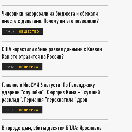
Чиновники наворовали из бюджета и сбежали
вместе с деньгами. Почему им это позволили?
14:52
ОБЩЕСТВО
США нарастили обмен разведданными с Киевом.
Как это отразится на России?
12:48
ПОЛИТИКА
Главное в ИноСМИ 6 августа: По Геленджику
ударили "случайно". Сюрприз Кима – "худший
расклад". Германия "перехватила" дрон
11:00
ПОЛИТИКА
В городе дым, сбиты десятки БПЛА: Ярославль