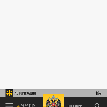
18+
АВТОРИЗАЦИЯ
89.93 EUR
РОССИЯ