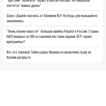
"Кротами" были все? Теракт в центре Москвы: На генералов
охотятся "живые дроны"
Даня с Дашей спаслись от боевиков ВСУ. Но беды для малышей не
закончились
"Очень плохие новости": Большая ошибка Palantir в России. Страны
НАТО впервые за СВО остановили поставки оружия. ВСУ теряют
приграничье?
Вот это триллер! Тайна удара Украины по иранскому судну на
Каспии раскрыта