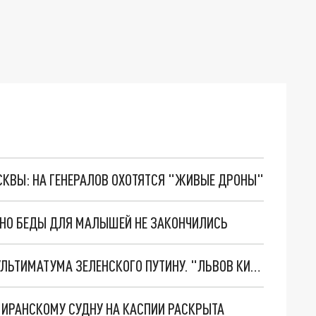
ОСКВЫ: НА ГЕНЕРАЛОВ ОХОТЯТСЯ "ЖИВЫЕ ДРОНЫ"
. НО БЕДЫ ДЛЯ МАЛЫШЕЙ НЕ ЗАКОНЧИЛИСЬ
НОВОЕ МАСШТАБНЕЙШЕЕ НАСТУПЛЕНИЕ. ТРИ УЛЬТИМАТУМА ЗЕЛЕНСКОГО ПУТИНУ. "ЛЬВОВ КИМА" ПОСТАВЯТ НА ПВО? ГЛОБАЛЬНЫЙ ПРОРЫВ ПОД ЗАПОРОЖЬЕМ
О ИРАНСКОМУ СУДНУ НА КАСПИИ РАСКРЫТА