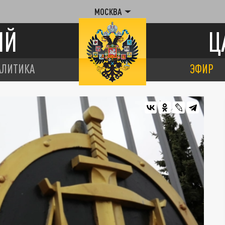
МОСКВА
ИЙ
Ц
АЛИТИКА
ЭФИР