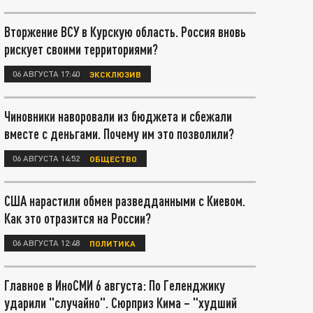
Вторжение ВСУ в Курскую область. Россия вновь
рискует своими территориями?
06 АВГУСТА 17:40
ЭКСКЛЮЗИВ
Чиновники наворовали из бюджета и сбежали
вместе с деньгами. Почему им это позволили?
06 АВГУСТА 14:52
ОБЩЕСТВО
США нарастили обмен разведданными с Киевом.
Как это отразится на России?
06 АВГУСТА 12:48
ПОЛИТИКА
Главное в ИноСМИ 6 августа: По Геленджику
ударили "случайно". Сюрприз Кима – "худший