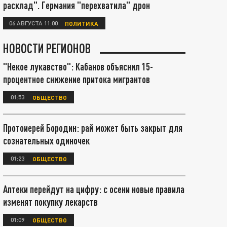
расклад". Германия "перехватила" дрон
06 АВГУСТА 11:00
ПОЛИТИКА
НОВОСТИ РЕГИОНОВ
"Некое лукавство": Кабанов объяснил 15-
процентное снижение притока мигрантов
01:53
ОБЩЕСТВО
Протоиерей Бородин: рай может быть закрыт для
сознательных одиночек
01:23
ОБЩЕСТВО
Аптеки перейдут на цифру: с осени новые правила
изменят покупку лекарств
01:09
ОБЩЕСТВО