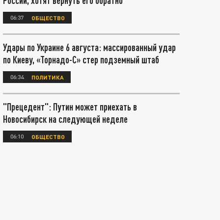
России, хотят вернуть его обратно
06:37
ОБЩЕСТВО
Удары по Украине 6 августа: массированный удар
по Киеву, «Торнадо-С» стер подземный штаб
06:34
ПОЛИТИКА
"Прецедент": Путин может приехать в
Новосибирск на следующей неделе
06:10
ОБЩЕСТВО