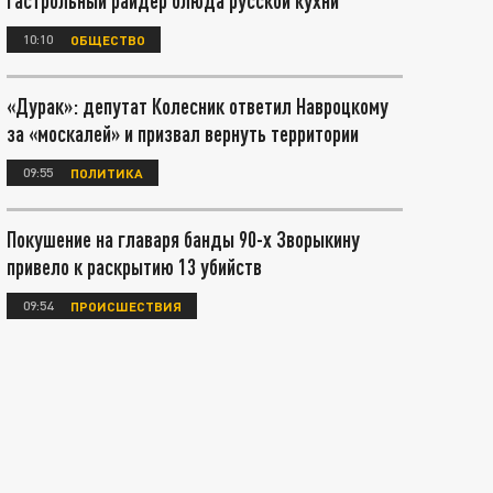
гастрольный райдер блюда русской кухни
10:10
ОБЩЕСТВО
«Дурак»: депутат Колесник ответил Навроцкому
за «москалей» и призвал вернуть территории
09:55
ПОЛИТИКА
Покушение на главаря банды 90-х Зворыкину
привело к раскрытию 13 убийств
09:54
ПРОИСШЕСТВИЯ