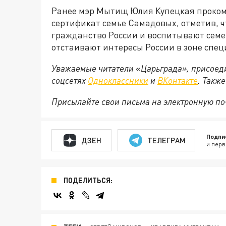
Ранее мэр Мытищ Юлия Купецкая проко
сертификат семье Самадовых, отметив, чт
гражданство России и воспитывают семе
отстаивают интересы России в зоне спе
Уважаемые читатели «Царьграда», присоеди
соцсетях
Одноклассники
и
ВКонтакте
. Такж
Присылайте свои письма на электронную п
Подпи
ДЗЕН
ТЕЛЕГРАМ
и перв
ПОДЕЛИТЬСЯ: