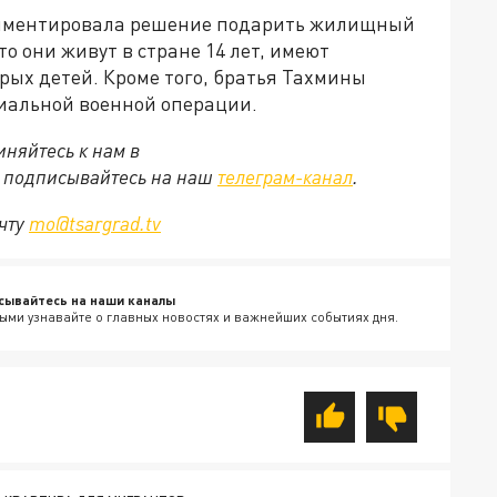
мментировала решение подарить жилищный
о они живут в стране 14 лет, имеют
рых детей. Кроме того, братья Тахмины
циальной военной операции.
няйтесь к нам в
е подписывайтесь на наш
телеграм-канал
.
очту
mo@tsargrad.tv
сывайтесь на наши каналы
ыми узнавайте о главных новостях и важнейших событиях дня.