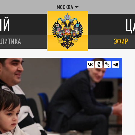
МОСКВА
ИЙ
Ц
АЛИТИКА
ЭФИР