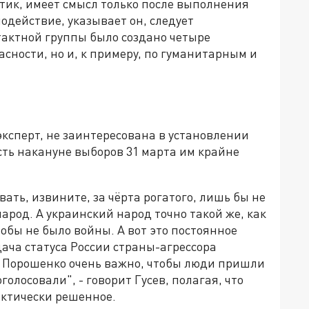
тик, имеет смысл только после выполнения
одействие, указывает он, следует
тактной группы было создано четыре
асности, но и, к примеру, по гуманитарным и
ксперт, не заинтересована в установлении
сть накануне выборов 31 марта им крайне
вать, извините, за чёрта рогатого, лишь бы не
арод. А украинский народ точно такой же, как
тобы не было войны. А вот это постоянное
ача статуса России страны-агрессора
я Порошенко очень важно, чтобы люди пришли
олосовали", - говорит Гусев, полагая, что
актически решенное.