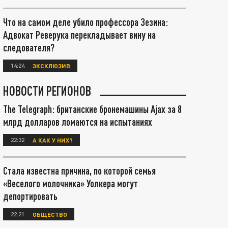
Что на самом деле убило профессора Зезина:
Адвокат Реверука перекладывает вину на
следователя?
14:24
ЭКСКЛЮЗИВ
НОВОСТИ РЕГИОНОВ
The Telegraph: британские бронемашины Ajax за 8
млрд долларов ломаются на испытаниях
22:32
А КАК У НИХ?
Стала известна причина, по которой семья
«Веселого молочника» Уолкера могут
депортировать
22:21
ОБЩЕСТВО