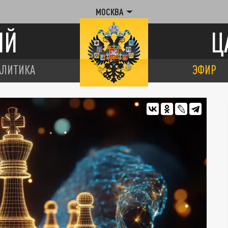
МОСКВА
ИЙ
Ц
АЛИТИКА
ЭФИР