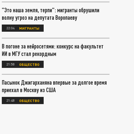
"Это наша земля, терпи": мигранты обрушили
волну угроз на депутата Воропаеву
22:04
МИГРАНТЫ
В погоне за нейросетями: конкурс на факультет
ИИ в МГУ стал рекордным
21:58
ОБЩЕСТВО
Пасынок Джигарханяна впервые за долгое время
приехал в Москву из США
21:48
ОБЩЕСТВО