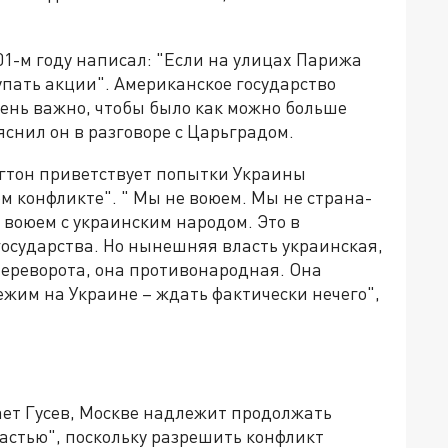
01-м году написал: "Если на улицах Парижа
упать акции". Американское государство
чень важно, чтобы было как можно больше
ояснил он в разговоре с Царьградом.
нгтон приветствует попытки Украины
м конфликте". " Мы не воюем. Мы не страна-
 воюем с украинским народом. Это в
государства. Но нынешняя власть украинская,
ереворота, она противонародная. Она
ежим на Украине – ждать фактически нечего",
ает Гусев, Москве надлежит продолжать
астью", поскольку разрешить конфликт