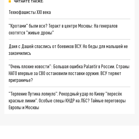
ЧИТАЙТЕ ТАКЖЕ:
Технофашисты XXI века
"Кротами" были все? Теракт в центре Москвы: На генералов
охотятся "живые дроны"
Даня с Дашей спаслись от боевиков ВСУ. Но беды для малышей не
закончились
"Очень плохие новости": Большая ошибка Palantir в России. Страны
НАТО впервые за СВО остановили поставки оружия. ВСУ теряют
приграничье?
"Терпение Путина лопнуло". Рекордный удар по Киеву "пересёк
красные линии". Особые спецы КНДР на ЛБС? Тайные переговоры
Европы и Москвы